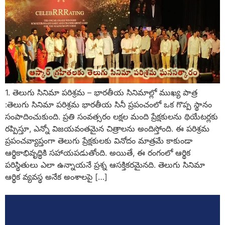
1. తెలుగు సినిమా పరిశ్రమ – భారతీయ సినిమాల్లో ముఖ్య పాత్ర
:తెలుగు సినిమా పరిశ్రమ భారతీయ సినీ ప్రపంచంలో ఒక గొప్ప స్థానం
సంపాదించుకుంది. ప్రతి సంవత్సరం లక్షల మంది ప్రేక్షకులను థియేటర్లకు
రప్పిస్తూ, ఎన్నో విజయవంతమైన చిత్రాలను అందిస్తోంది. ఈ పరిశ్రమ
ప్రపంచవ్యాప్తంగా తెలుగు ప్రేక్షకులకు వినోదం మాత్రమే కాకుండా
ఆర్థికాభివృద్ధికి సహాయపడుతోంది. అయితే, ఈ రంగంలో ఆర్థిక
పరిస్థితులు ఎలా ఉన్నాయనే ప్రశ్న ఆసక్తికరమైనది. తెలుగు సినిమా
ఆర్థిక వ్యవస్థ అనేక అంశాలపై […]