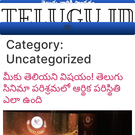
తెలుగు వారికి స్వాగతం
Category:
Uncategorized
మీకు తెలియని విషయం! తెలుగు
సినిమా పరిశ్రమలో ఆర్థిక పరిస్థితి
ఎలా ఉంది