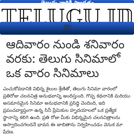
తెలుగు వారికి స్వాగతం
ఆదివారం నుండి శనివారం
వరకు: తెలుగు సినిమాలో
ఒక వారం సినిమాలు
ఎంచుకోవడానికి విభిన్న శైలుల శ్రేణితో, తెలుగు సినిమా వారంలో
ప్రతిరోజు చలనచిత్ర అనుభవాన్ని అందిస్తుంది. గొప్ప కథనానికి మరియు
అసమానమైన సినిమా అనుభవానికి ప్రసిద్ధి చెందింది, ఇది
ప్రపంచవ్యాప్తంగా ఉన్న సినీ ప్రేమికుల హృదయాలలో ఒక ప్రత్యేక
స్థానాన్ని కలిగి ఉంది. ప్రతి రోజు మీకు విభిన్నమైన చలనచిత్రాలను
ఆస్వాదించగలదనే భావన ఈ జాబితాను నిర్వహించడం వెనుక మా
ప్రేరణ.