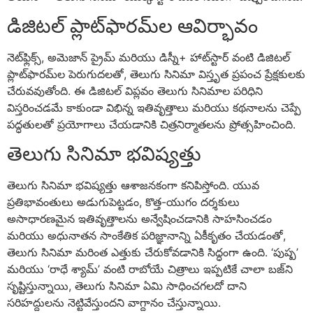
డిజిటల్ ప్లాట్‌ఫారమ్‌ల ఆవిర్భావం
నెట్‌ఫ్లిక్స్, అమెజాన్ ప్రైమ్ మరియు డిస్నీ+ హాట్‌స్టార్ వంటి డిజిటల్
ప్లాట్‌ఫారమ్‌ల పెరుగుదలతో, తెలుగు సినిమా విస్తృత ప్రపంచ ప్రేక్షకులకు
చేరువవుతోంది. ఈ డిజిటల్ విప్లవం తెలుగు సినిమాల పరిధిని
విస్తరించడమే కాకుండా విభిన్న ఇతివృత్తాలు మరియు కథనాలను చెప్పే
పద్ధతులతో ప్రయోగాలు చేయడానికి చిత్రనిర్మాతలను ప్రోత్సహించింది.
తెలుగు సినిమా భవిష్యత్తు
తెలుగు సినిమా భవిష్యత్తు ఆశాజనకంగా కనిపిస్తోంది. యువ
ప్రతిభావంతులు అడుగుపెట్టడం, కొత్త-యుగం దర్శకులు
అసాధారణమైన ఇతివృత్తాలను అన్వేషించడానికి సాహసించడం
మరియు అధునాతన సాంకేతిక పరిజ్ఞానాన్ని ఏకీకృతం చేయడంతో,
తెలుగు సినిమా మరింత ఎత్తుకు చేరుకోవడానికి సిద్ధంగా ఉంది. ‘పుష్ప’
మరియు ‘రాధే శ్యామ్’ వంటి రాబోయే చిత్రాలు ఇప్పటికే చాలా బజ్‌ని
సృష్టిస్తున్నాయి, తెలుగు సినిమా ఏమి సాధించగలదో దాని
సరిహద్దులను నెట్టివేస్తుందని వాగ్దానం చేస్తున్నాయి.