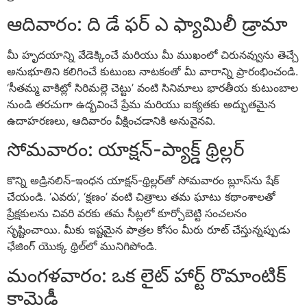
ఆదివారం: ది డే ఫర్ ఎ ఫ్యామిలీ డ్రామా
మీ హృదయాన్ని వేడెక్కించే మరియు మీ ముఖంలో చిరునవ్వును తెచ్చే
అనుభూతిని కలిగించే కుటుంబ నాటకంతో మీ వారాన్ని ప్రారంభించండి.
‘సీతమ్మ వాకిట్లో సిరిమల్లె చెట్టు’ వంటి సినిమాలు భారతీయ కుటుంబాల
నుండి తరచుగా ఉద్భవించే ప్రేమ మరియు ఐక్యతకు అద్భుతమైన
ఉదాహరణలు, ఆదివారం వీక్షించడానికి అనువైనవి.
సోమవారం: యాక్షన్-ప్యాక్డ్ థ్రిల్లర్
కొన్ని అడ్రినలిన్-ఇంధన యాక్షన్-థ్రిల్లర్‌తో సోమవారం బ్లూస్‌ను షేక్
చేయండి. ‘ఎవరు’, ‘క్షణం’ వంటి చిత్రాలు తమ ఘాటు కథాంశాలతో
ప్రేక్షకులను చివరి వరకు తమ సీట్లలో కూర్చోబెట్టి సంచలనం
సృష్టించాయి. మీకు ఇష్టమైన పాత్రల కోసం మీరు రూట్ చేస్తున్నప్పుడు
ఛేజింగ్ యొక్క థ్రిల్‌లో మునిగిపోండి.
మంగళవారం: ఒక లైట్ హార్ట్ రొమాంటిక్
కామెడీ