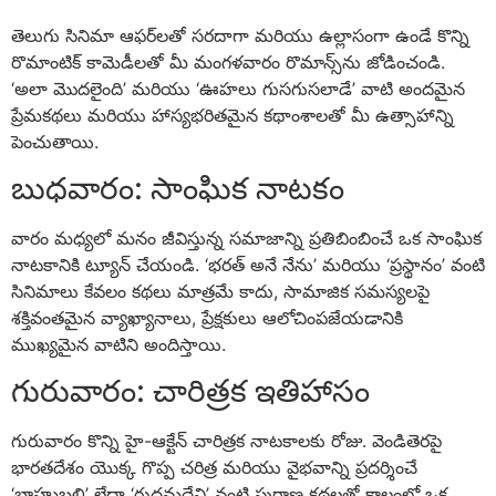
తెలుగు సినిమా ఆఫర్‌లతో సరదాగా మరియు ఉల్లాసంగా ఉండే కొన్ని
రొమాంటిక్ కామెడీలతో మీ మంగళవారం రొమాన్స్‌ను జోడించండి.
‘అలా మొదలైంది’ మరియు ‘ఊహలు గుసగుసలాడే’ వాటి అందమైన
ప్రేమకథలు మరియు హాస్యభరితమైన కథాంశాలతో మీ ఉత్సాహాన్ని
పెంచుతాయి.
బుధవారం: సాంఘిక నాటకం
వారం మధ్యలో మనం జీవిస్తున్న సమాజాన్ని ప్రతిబింబించే ఒక సాంఘిక
నాటకానికి ట్యూన్ చేయండి. ‘భరత్ అనే నేను’ మరియు ‘ప్రస్థానం’ వంటి
సినిమాలు కేవలం కథలు మాత్రమే కాదు, సామాజిక సమస్యలపై
శక్తివంతమైన వ్యాఖ్యానాలు, ప్రేక్షకులు ఆలోచింపజేయడానికి
ముఖ్యమైన వాటిని అందిస్తాయి.
గురువారం: చారిత్రక ఇతిహాసం
గురువారం కొన్ని హై-ఆక్టేన్ చారిత్రక నాటకాలకు రోజు. వెండితెరపై
భారతదేశం యొక్క గొప్ప చరిత్ర మరియు వైభవాన్ని ప్రదర్శించే
‘బాహుబలి’ లేదా ‘రుద్రమదేవి’ వంటి పురాణ కథలతో కాలంలో ఒక