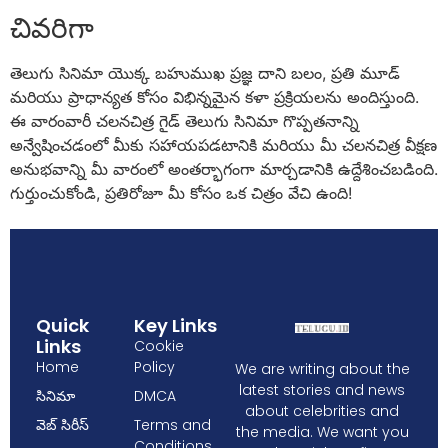
చివరిగా
తెలుగు సినిమా యొక్క బహుముఖ ప్రజ్ఞ దాని బలం, ప్రతి మూడ్
మరియు ప్రాధాన్యత కోసం విభిన్నమైన కళా ప్రక్రియలను అందిస్తుంది.
ఈ వారంవారీ చలనచిత్ర గైడ్ తెలుగు సినిమా గొప్పతనాన్ని
అన్వేషించడంలో మీకు సహాయపడటానికి మరియు మీ చలనచిత్ర వీక్షణ
అనుభవాన్ని మీ వారంలో అంతర్భాగంగా మార్చడానికి ఉద్దేశించబడింది.
గుర్తుంచుకోండి, ప్రతిరోజూ మీ కోసం ఒక చిత్రం వేచి ఉంది!
Quick
Key Links
Links
Cookie
Home
Policy
We are writing about the
latest stories and news
సినిమా
DMCA
about celebrities and
వెబ్ సిరీస్
Terms and
the media. We want you
Conditions