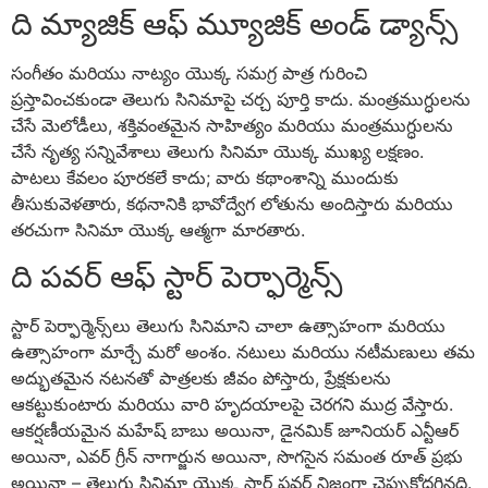
ది మ్యాజిక్ ఆఫ్ మ్యూజిక్ అండ్ డ్యాన్స్
సంగీతం మరియు నాట్యం యొక్క సమగ్ర పాత్ర గురించి
ప్రస్తావించకుండా తెలుగు సినిమాపై చర్చ పూర్తి కాదు. మంత్రముగ్ధులను
చేసే మెలోడీలు, శక్తివంతమైన సాహిత్యం మరియు మంత్రముగ్ధులను
చేసే నృత్య సన్నివేశాలు తెలుగు సినిమా యొక్క ముఖ్య లక్షణం.
పాటలు కేవలం పూరకలే కాదు; వారు కథాంశాన్ని ముందుకు
తీసుకువెళతారు, కథనానికి భావోద్వేగ లోతును అందిస్తారు మరియు
తరచుగా సినిమా యొక్క ఆత్మగా మారతారు.
ది పవర్ ఆఫ్ స్టార్ పెర్ఫార్మెన్స్
స్టార్ పెర్ఫార్మెన్స్‌లు తెలుగు సినిమాని చాలా ఉత్సాహంగా మరియు
ఉత్సాహంగా మార్చే మరో అంశం. నటులు మరియు నటీమణులు తమ
అద్భుతమైన నటనతో పాత్రలకు జీవం పోస్తారు, ప్రేక్షకులను
ఆకట్టుకుంటారు మరియు వారి హృదయాలపై చెరగని ముద్ర వేస్తారు.
ఆకర్షణీయమైన మహేష్ బాబు అయినా, డైనమిక్ జూనియర్ ఎన్టీఆర్
అయినా, ఎవర్ గ్రీన్ నాగార్జున అయినా, సొగసైన సమంత రూత్ ప్రభు
అయినా – తెలుగు సినిమా యొక్క స్టార్ పవర్ నిజంగా చెప్పుకోదగినది.