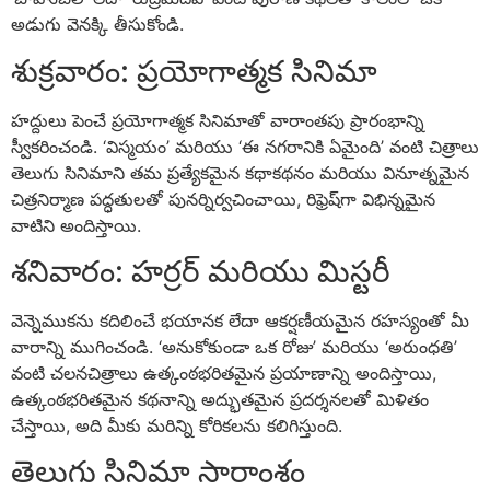
అడుగు వెనక్కి తీసుకోండి.
శుక్రవారం: ప్రయోగాత్మక సినిమా
హద్దులు పెంచే ప్రయోగాత్మక సినిమాతో వారాంతపు ప్రారంభాన్ని
స్వీకరించండి. ‘విస్మయం’ మరియు ‘ఈ నగరానికి ఏమైంది’ వంటి చిత్రాలు
తెలుగు సినిమాని తమ ప్రత్యేకమైన కథాకథనం మరియు వినూత్నమైన
చిత్రనిర్మాణ పద్ధతులతో పునర్నిర్వచించాయి, రిఫ్రెష్‌గా విభిన్నమైన
వాటిని అందిస్తాయి.
శనివారం: హర్రర్ మరియు మిస్టరీ
వెన్నెముకను కదిలించే భయానక లేదా ఆకర్షణీయమైన రహస్యంతో మీ
వారాన్ని ముగించండి. ‘అనుకోకుండా ఒక రోజు’ మరియు ‘అరుంధతి’
వంటి చలనచిత్రాలు ఉత్కంఠభరితమైన ప్రయాణాన్ని అందిస్తాయి,
ఉత్కంఠభరితమైన కథనాన్ని అద్భుతమైన ప్రదర్శనలతో మిళితం
చేస్తాయి, అది మీకు మరిన్ని కోరికలను కలిగిస్తుంది.
తెలుగు సినిమా సారాంశం