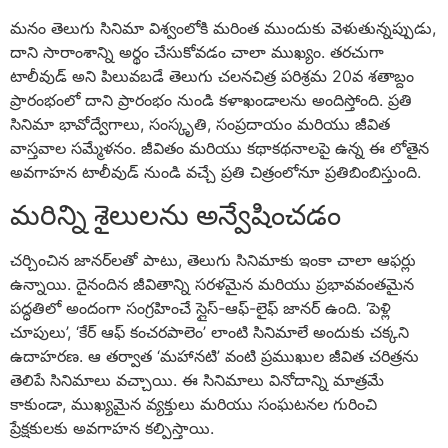
మనం తెలుగు సినిమా విశ్వంలోకి మరింత ముందుకు వెళుతున్నప్పుడు,
దాని సారాంశాన్ని అర్థం చేసుకోవడం చాలా ముఖ్యం. తరచుగా
టాలీవుడ్ అని పిలువబడే తెలుగు చలనచిత్ర పరిశ్రమ 20వ శతాబ్దం
ప్రారంభంలో దాని ప్రారంభం నుండి కళాఖండాలను అందిస్తోంది. ప్రతి
సినిమా భావోద్వేగాలు, సంస్కృతి, సంప్రదాయం మరియు జీవిత
వాస్తవాల సమ్మేళనం. జీవితం మరియు కథాకథనాలపై ఉన్న ఈ లోతైన
అవగాహన టాలీవుడ్ నుండి వచ్చే ప్రతి చిత్రంలోనూ ప్రతిబింబిస్తుంది.
మరిన్ని శైలులను అన్వేషించడం
చర్చించిన జానర్‌లతో పాటు, తెలుగు సినిమాకు ఇంకా చాలా ఆఫర్లు
ఉన్నాయి. దైనందిన జీవితాన్ని సరళమైన మరియు ప్రభావవంతమైన
పద్ధతిలో అందంగా సంగ్రహించే స్లైస్-ఆఫ్-లైఫ్ జానర్ ఉంది. ‘పెళ్లి
చూపులు’, ‘కేర్‌ ఆఫ్‌ కంచరపాలెం’ లాంటి సినిమాలే అందుకు చక్కని
ఉదాహరణ. ఆ తర్వాత ‘మహానటి’ వంటి ప్రముఖుల జీవిత చరిత్రను
తెలిపే సినిమాలు వచ్చాయి. ఈ సినిమాలు వినోదాన్ని మాత్రమే
కాకుండా, ముఖ్యమైన వ్యక్తులు మరియు సంఘటనల గురించి
ప్రేక్షకులకు అవగాహన కల్పిస్తాయి.