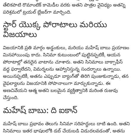
తేలికపాటి రొమాంటిక్ కామెడీల వరకు అతని పాత్రల వైవిధ్యం అతన్ని
పరిశ్రమలో ట్రయల్ బ్లేజర్‌గా మార్చింది.
స్టార్ యొక్క పోరాటాలు మరియు
విజయాలు
విజయానికి ప్రతి మార్గం అడ్డంకులు, మరియు మహేష్ బాబు ప్రయాణం
మినహాయింపు కాదు. సినిమా కుటుంబంలో పుట్టినప్పటికీ, ఆయన
పోరాటాల్లో తనదైన వాటాను చూశారు. అతని సినిమాలు బాక్సాఫీస్
వద్ద ఫర్వాలేదని, విమర్శలను ఆహ్వానిస్తున్న సందర్భాలు ఉన్నాయి.
అయినప్పటికీ, అతను ఎప్పుడూ బ్యాంగ్‌తో తిరిగి పుంజుకున్నాడు, తన
వైఫల్యాలను విజయానికి సోపానాలుగా మార్చుకున్నాడు. ఈ
అణచివేయని ఆత్మ అతని బలమైన వ్యక్తిత్వానికి మరింత రుజువు
చేస్తుంది.
మహేష్ బాబు: ది ఐకాన్
మహేష్ బాబు ప్రభావం తెలుగు సినిమా సరిహద్దులు దాటి ఉంది. అతని
సినిమాలు ఇతర భాషలలోకి డబ్ చేయబడి విడుదలవడంతో, అతను