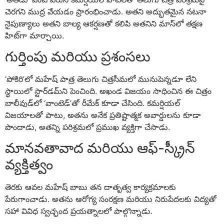
చెరగని ముద్ర వేయడం ప్రారంభించాడు. అతని అద్భుతమైన నటనా
నైపుణ్యాలు అతని బాల్య ఆకర్షణతో కలిపి అతనిని మాస్‌లో తక్షణ
హిట్‌గా మార్చాయి.
గుర్తింపు మరియు ప్రశంసలు
‘పోకిరి’లో మహేష్‌ పాత్ర తెలుగు చిత్రసీమలో మునుపెన్నడూ లేని
స్థాయిలో స్టార్‌డమ్‌ని పెంచింది. అఖండ విజయం సాధించిన ఈ చిత్రం
బాలీవుడ్‌లో ‘వాంటెడ్‌’తో రీమేక్‌ కూడా చేసింది. కమర్షియల్
విజయాలతో పాటు, అతను అనేక ప్రతిష్టాత్మక అవార్డులను కూడా
పొందాడు, అతన్ని పరిశ్రమలో ప్రముఖ వ్యక్తిగా చేసాడు.
మానవతావాద మరియు ఆఫ్-స్క్రీన్
వ్యక్తిత్వం
తెరకు ఆవల మహేష్ బాబు తన దాతృత్వ కార్యక్రమాలకు
పేరుగాంచాడు. అతను ఆరోగ్య సంరక్షణ మరియు నిరుపేదలకు విద్యతో
సహా వివిధ స్వచ్ఛంద ప్రయత్నాలలో పాల్గొన్నాడు.