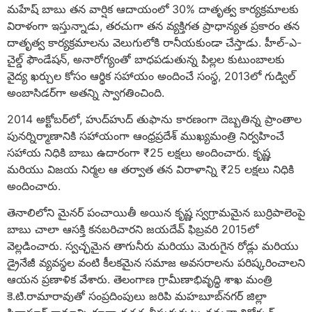
మహేష్ బాబు తన వార్షిక ఆదాయంలో 30% దాతృత్వ కార్యక్రమాలకు
విరాళంగా ఇస్తున్నాడు, తరచుగా తన వ్యక్తిగత ప్రాధాన్యత ప్రకారం తన
దాతృత్వ కార్యక్రమాలను వెలుగులోకి రానీయకుండా చేస్తాడు. హీల్-ఎ-
చైల్డ్ ఫౌండేషన్, అనారోగ్యంతో బాధపడుతున్న పిల్లల కుటుంబాలకు
వైద్య ఖర్చుల కోసం ఆర్థిక సహాయం అందించే సంస్థ, 2013లో గుడ్విల్
అంబాసిడర్‌గా అతన్ని స్వాగతించింది.
2014 అక్టోబర్‌లో, హుద్‌హుద్ తుఫాను కారణంగా దెబ్బతిన్న ప్రాంతాల
పునర్నిర్మాణానికి సహాయంగా ఆంధ్రప్రదేశ్ ముఖ్యమంత్రి నిర్వహించే
సహాయ నిధికి బాబు ఉదారంగా ₹25 లక్షలు అందించారు. కృష్ణ
మరియు విజయ నిర్మల ఆ తర్వాత తన విరాళాన్ని ₹25 లక్షలు నిధికి
అందించారు.
తెనాలిలోని మైనర్ పంచాయితీ అయిన కృష్ణ స్వగ్రామమైన బుర్రిపాలెంపై
బాబు చాలా ఆసక్తి కనబరిచారని జయదేవ్ ఫిబ్రవరి 2015లో
వెల్లడించారు. స్వచ్ఛమైన తాగునీరు మరియు మెరుగైన రోడ్లు మరియు
డ్రైనేజీ వ్యవస్థల వంటి కీలకమైన సమాజ అవసరాలను పరిష్కరించాలని
ఆయన ప్రణాళిక వేశారు. తెలంగాణ గ్రామీణాభివృద్ధి శాఖ మంత్రి
కె.టి.రామారావుతో సంప్రదింపులు జరిపి మహబూబ్‌నగర్ జిల్లా