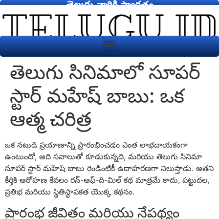
తెలుగు వారికి స్వాగతం
తెలుగు సినిమాలో సూపర్
స్టార్ మహేష్ బాబు: ఒక
ఆత్మ చరిత్ర
ఒక నటుడి ప్రయాణాన్ని ప్రారంభించడం ఎంత లాభదాయకంగా
ఉంటుందో, అది సవాలుతో కూడుకున్నది, మరియు తెలుగు సినిమా
సూపర్ స్టార్ మహేష్ బాబు రెండింటికీ ఉదాహరణగా నిలుస్తాడు. అతని
కీర్తికి ఆరోహణ కేవలం రన్-ఆఫ్-ది-మిల్ కథ మాత్రమే కాదు, పట్టుదల,
ప్రతిభ మరియు స్థితిస్థాపకత యొక్క కథనం.
ప్రారంభ జీవితం మరియు నేపథ్యం