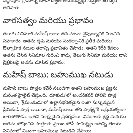
సిద్ధాపూర్ గ్రామాన్ని కూడా దత్తత తీసుకున్నట్లు నమ్రతా శిరోద్కర్
తెలిపారు.
వారసత్వం మరియు ప్రభావం
తెలుగు సినిమాకి మహేష్ బాబు తన నటనా నైపుణ్యానికి మించిన
సహకారం. అతను కృషి మరియు సంకల్పానికి ప్రతీక మరియు
ఔత్సాహిక నటుల తరాన్ని ప్రభావితం చేసాడు. అతని కెరీర్ కేవలం
అతను చేసిన సినిమాల గురించి కాదు, తెలుగు సినిమా మరియు దాని
ప్రేక్షకులపై అతను చూపిన ప్రభావం.
మహేష్ బాబు: బహుముఖ నటుడు
మహేష్ బాబు పాత్రల కచేరీ నటుడిగా అతని బహుముఖ ప్రజ్ఞను
మరింత హైలైట్ చేస్తుంది. ‘దూకుడు’లో అండర్‌కవర్ పోలీస్ పాత్ర
అయినా, ‘శ్రీమంతుడు’లో ఉల్లాసభరితమైన ఇంకా సున్నితమైన
ప్రేమికుడి పాత్ర అయినా, మహేష్ బాబు తన పాత్రల్లోకి అప్రయత్నంగా
జారిపోతాడు. అతని సూక్ష్మమైన ప్రదర్శనలు, వివరాలకు శ్రద్ధ మరియు
అతను పోషించిన పాత్రలకు ప్రాణం పోసే సామర్థ్యం అతన్ని తెలుగు
సినిమాలో నిజంగా బహుముఖ నటుడిని చేస్తాయి.