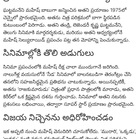
ఘట్టమనేని మహేష్ బాబుగా జన్మించిన అతని ప్రయాణం 1975లో
చెన్నైలో ప్రారంభమైంది. అతను చిత్ర పరిశ్రమలో బాగా స్థిరపడిన
కుటుంబంలో పెరిగాడు. అతని తండ్రి, లెజెండరీ కృష్ణ ఘట్టమనేని,
తెలుగు సినిమాకి మార్గదర్శకుడు, మరియు అతని ఆధ్వర్యంలోనే
మహేష్ సెల్యులాయిడ్ ప్రపంచం పట్ల తన మోహాన్ని పెంచుకున్నాడు.
సినిమాల్లోకి తొలి అడుగులు
సినిమా ప్రపంచంలోకి మహేష్ దీక్ష చాలా ముందుగానే జరిగింది.
నాలుగేళ్ల వయసులోనే ‘నీడ’ సినిమాలో బాలనటుడిగా తెరంగేట్రం చేసి
తనలోని సహజసిద్ధమైన ప్రతిభను చాటుకున్నాడు. అయినప్పటికీ,
అతను ‘రాజకుమారుడు’ చిత్రంతో ప్రధాన పాత్రలలోకి మారాడు, అతని
కెరీర్‌లో ఒక క్లిష్టమైన దశను గుర్తించాడు. సినిమాలో అతని నటనకు
ప్రశంసలు లభించాయి, తద్వారా సూపర్ స్టార్ ప్రయాణం ప్రారంభమైంది.
విజయ నిచ్చెనను అధిరోహించడం
ఇక అప్పటి నుంచి మహేష్ వెనుదిరిగి చూసుకోలేదు. ‘మురారి’, ‘ఒక్కడు’,
‘అతడు’ వంటి వరుస కమర్షియల్ హిట్‌లతో తెలుగు చిత్ర పరిశ్రమపై