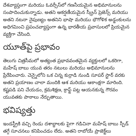
దేశవ్యాప్తంగా మరియు ఓవర్సీస్‌లో గణనీయమైన అభిమానులను
సంపాదించుకున్నాడు. అతని ఆకర్షణీయమైన స్క్రీన్ ప్రెజెన్స్ మరియు
అతని నటనా నైపుణ్యం అతనిని భాషా మరియు భౌగోళిక అడ్డంకులను
అధిగమించి ప్రపంచవ్యాప్తంగా ఉన్న భారతీయ ప్రవాసులలో ప్రియమైన
వ్యక్తిగా చేసింది.
యూత్‌పై ప్రభావం
తెలుగు చిత్రసీమలో అత్యంత ప్రభావవంతమైన వ్యక్తులలో ఒకరిగా,
మహేష్ బాబు యువ తరం నటులు మరియు అభిమానులను
ప్రేరేపించారు. చెన్నైలోని ఒక చిన్న కుర్రాడి నుండి సూపర్ స్టార్ వరకు
అతని ప్రయాణం చాలా మందికి ఆశ మరియు ఆకాంక్షగా మారింది.
కష్టపడి పని చేయడం, క్రమశిక్షణ, క్రాఫ్ట్ పట్ల ఆయనకున్న గౌరవం
యువతకు పాఠాలు నేర్పుతాయి.
భవిష్యత్తు
ఇండస్ట్రీకి వచ్చి రెండు దశాబ్దాలకు పైగా గడిచినా మహేష్ బాబు స్పీడ్
తగ్గే సూచనలు కనిపించడం లేదు. అతని రాబోయే ప్రాజెక్ట్‌లు