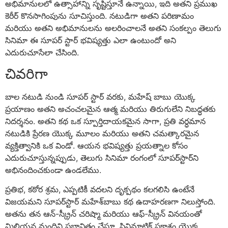
అభిమానులలో ఉత్సాహాన్ని సృష్టిస్తూనే ఉన్నాయి, ఇది అతని ప్రముఖ
కెరీర్ కొనసాగింపును సూచిస్తుంది. నటుడిగా అతని పరిణామం
మరియు అతని అభిమానులను అలరించాలనే అతని సంకల్పం తెలుగు
సినిమా ఈ సూపర్ స్టార్ భవిష్యత్తు ఎలా ఉంటుందో అని
ఎదురుచూసేలా చేసింది.
చివరిగా
బాల నటుడి నుండి సూపర్ స్టార్ వరకు, మహేష్ బాబు యొక్క
ప్రయాణం అతని అచంచలమైన ఆత్మ మరియు తిరుగులేని నిబద్ధతకు
నిదర్శనం. అతని కథ ఒక స్పూర్తిదాయకమైన సాగా, ప్రతి వర్ధమాన
నటుడికి ప్రేరణ యొక్క మూలం మరియు అతని చమత్కారమైన
వ్యక్తిత్వానికి ఒక విండో. ఆయన భవిష్యత్తు ప్రయత్నాల కోసం
ఎదురుచూస్తున్నప్పుడు, తెలుగు సినిమా రంగంలో సూపర్‌స్టార్‌ని
అభినందించకుండా ఉండలేము.
ప్రతిభ, కఠోర శ్రమ, ఎప్పటికీ వదలని దృక్పథం కలగలిసి ఉంటేనే
విజయమని సూపర్‌స్టార్‌ మహేశ్‌బాబు కథ ఉదాహరణగా నిలుస్తోంది.
అతను తన ఆన్-స్క్రీన్ చరిష్మా మరియు ఆఫ్-స్క్రీన్ వినయంతో
మిలియన్ల మందిని ప్రభావితం చేస్తూ, సినిమాటిక్ ప్రకాశం యొక్క