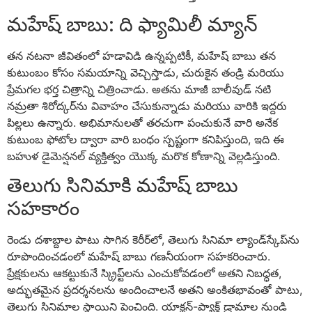
మహేష్ బాబు: ది ఫ్యామిలీ మ్యాన్
తన నటనా జీవితంలో హడావిడి ఉన్నప్పటికీ, మహేష్ బాబు తన
కుటుంబం కోసం సమయాన్ని వెచ్చిస్తాడు, చురుకైన తండ్రి మరియు
ప్రేమగల భర్త చిత్రాన్ని చిత్రించాడు. అతను మాజీ బాలీవుడ్ నటి
నమ్రతా శిరోద్కర్‌ను వివాహం చేసుకున్నాడు మరియు వారికి ఇద్దరు
పిల్లలు ఉన్నారు. అభిమానులతో తరచుగా పంచుకునే వారి అనేక
కుటుంబ ఫోటోల ద్వారా వారి బంధం స్పష్టంగా కనిపిస్తుంది, ఇది ఈ
బహుళ డైమెన్షనల్ వ్యక్తిత్వం యొక్క మరొక కోణాన్ని వెల్లడిస్తుంది.
తెలుగు సినిమాకి మహేష్ బాబు
సహకారం
రెండు దశాబ్దాల పాటు సాగిన కెరీర్‌లో, తెలుగు సినిమా ల్యాండ్‌స్కేప్‌ను
రూపొందించడంలో మహేష్ బాబు గణనీయంగా సహకరించారు.
ప్రేక్షకులను ఆకట్టుకునే స్క్రిప్ట్‌లను ఎంచుకోవడంలో అతని నిబద్ధత,
అద్భుతమైన ప్రదర్శనలను అందించాలనే అతని అంకితభావంతో పాటు,
తెలుగు సినిమాల స్థాయిని పెంచింది. యాక్షన్-ప్యాక్డ్ డ్రామాల నుండి