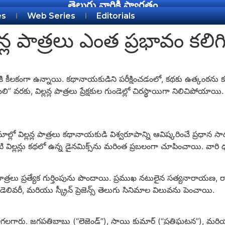
తెలుగు వారికి స్వాగతం
es
Web Series
Editorials
న్ల పాత్రలు ఎంత ప్రభావం కలిగి
నికి కీలకంగా ఉన్నాయి. కథానాయకుడిని పరీక్షించడంలో, కథకు ఉత్కంఠను కలిగ
” వరకు, విల్లన్ల పాత్రలు ప్రేక్షకుల గుండెల్లో చిరస్థాయిగా నిలిచిప
ిమాల్లో విల్లన్ల పాత్రలు కథానాయకుడి విశ్వరూపాన్ని ఆవిష్కరించే ప్రధ
వంటి విల్లన్లు కథలో ఉన్న డైనమిక్స్‌ను మరింత ప్రబలంగా చూపించాయి. వారి
 పాత్రలు ప్రత్యేక గుర్తింపును పొందాయి. ప్రముఖ నటులైన సత్యనారాయ
్ డెలివరీ, మరియు స్క్రీన్ ప్రెజెన్స్ తెలుగు సినిమాల విలువను పెంచాయి.
ురాగలగారు. జగపతిబాబు (“లెజెండ్”), సాయి కుమార్ (“ప్రతిఘటన”), మరియ