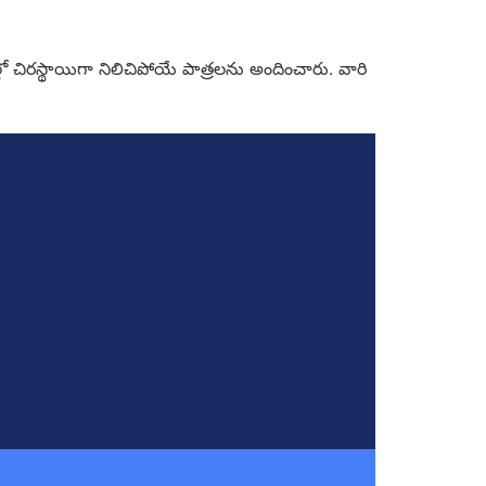
డెల్లో చిరస్థాయిగా నిలిచిపోయే పాత్రలను అందించారు. వారి