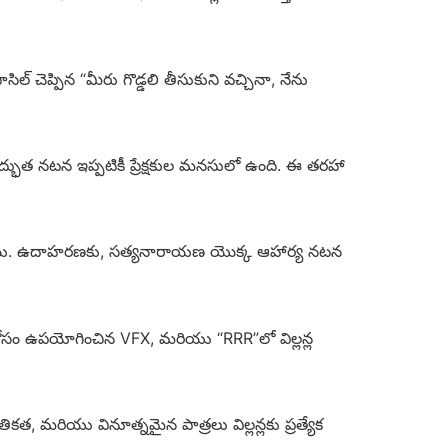
ల్ చెప్పిన “మీరు గొడ్డలి తీసుకుని వచ్చినా, నేను
అద్భుత నటన ఇప్పటికీ ప్రేక్షకుల మనసులో ఉంది. ఈ తరహా
పోస్తాయి. ఉదాహరణకు, సత్యనారాయణ యొక్క ఆహార్య నటన
ర కోసం ఉపయోగించిన VFX, మరియు “RRR”లో విల్లన్ల
ికత, మరియు వినూత్నమైన పాత్రలు విల్లన్లకు ప్రత్యేక