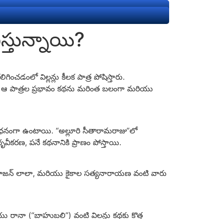
స్తున్నాయి?
ించడంలో విల్లన్లు కీలక పాత్ర పోషిస్తారు.
ోయాయి. ఆ పాత్రల ప్రభావం కథను మరింత బలంగా మరియు
ాన సాధనంగా ఉంటాయి. “అల్లూరి సీతారామరాజు”లో
 ధృవీకరణ, పనే కథనానికి ప్రాణం పోస్తాయి.
ణ, రాజన్‌ లాలా, మరియు కైకాల సత్యనారాయణ వంటి వారు
ు రానా (“బాహుబలి”) వంటి విలన్లు కథకు కొత్త