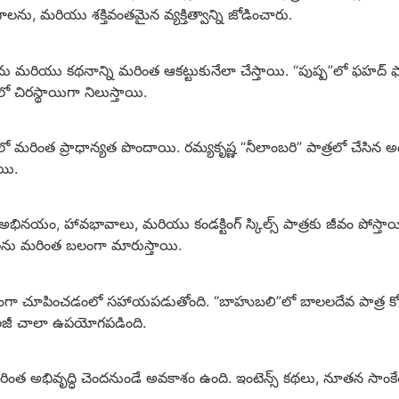
లను, మరియు శక్తివంతమైన వ్యక్తిత్వాన్ని జోడించారు.
రను మరియు కథనాన్ని మరింత ఆకట్టుకునేలా చేస్తాయి. “పుష్ప”లో ఫహద్ ఫాసి
ో చిరస్థాయిగా నిలుస్తాయి.
ంలో మరింత ప్రాధాన్యత పొందాయి. రమ్యకృష్ణ “నీలాంబరి” పాత్రలో చేసిన 
యి.
ారి అభినయం, హావభావాలు, మరియు కండక్టింగ్ స్కిల్స్ పాత్రకు జీవం 
రలను మరింత బలంగా మారుస్తాయి.
రింత ప్రబలంగా చూపించడంలో సహాయపడుతోంది. “బాహుబలి”లో బాలలదేవ పాత్
ాలజీ చాలా ఉపయోగపడింది.
ో మరింత అభివృద్ధి చెందనుండే అవకాశం ఉంది. ఇంటెన్స్ కథలు, నూతన సాంకేత