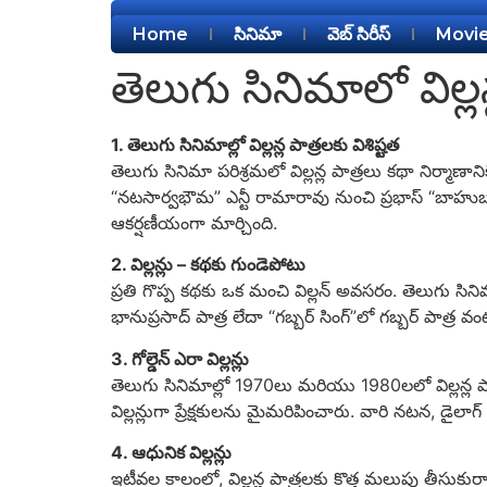
Home
సినిమా
వెబ్ సిరీస్
Movi
తెలుగు సినిమాలో విల్ల
1. తెలుగు సినిమాల్లో విల్లన్ల పాత్రలకు విశిష్టత
తెలుగు సినిమా పరిశ్రమలో విల్లన్ల పాత్రలు కథా నిర్మాణా
“నటసార్వభౌమ” ఎన్టీ రామారావు నుంచి ప్రభాస్ “బాహుబలి
ఆకర్షణీయంగా మార్చింది.
2. విల్లన్లు – కథకు గుండెపోటు
ప్రతి గొప్ప కథకు ఒక మంచి విల్లన్ అవసరం. తెలుగు సిన
భానుప్రసాద్ పాత్ర లేదా “గబ్బర్ సింగ్”లో గబ్బర్ పాత్ర 
3. గోల్డెన్ ఎరా విల్లన్లు
తెలుగు సినిమాల్లో 1970లు మరియు 1980లలో విల్లన్ల
విల్లన్లుగా ప్రేక్షకులను మైమరిపించారు. వారి నటన, డైలాగ
4. ఆధునిక విల్లన్లు
ఇటీవల కాలంలో, విల్లన్ల పాత్రలకు కొత్త మలుపు తీసుక