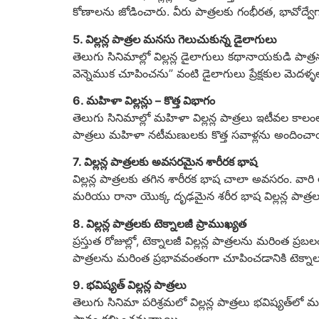
కోణాలను జోడించారు. వీరు పాత్రలకు గంభీరత, భావోద్వేగా
5. విల్లన్ల పాత్రల మనసు గెలుచుకున్న డైలాగులు
తెలుగు సినిమాల్లో విల్లన్ల డైలాగులు కథానాయకుడి పాత్
వెన్నెముక చూపించను” వంటి డైలాగులు ప్రేక్షకుల మెదళ్ళల
6. మహిళా విల్లన్లు – కొత్త విభాగం
తెలుగు సినిమాల్లో మహిళా విల్లన్ల పాత్రలు ఇటీవల కాల
పాత్రలు మహిళా నటీమణులకు కొత్త సవాళ్లను అందించా
7. విల్లన్ల పాత్రలకు అవసరమైన శారీరక భాష
విల్లన్ల పాత్రలకు తగిన శారీరక భాష చాలా అవసరం. వ
మరియు రానా యొక్క దృఢమైన శరీర భాష విల్లన్ల పాత్
8. విల్లన్ల పాత్రలకు టెక్నాలజీ ప్రాముఖ్యత
ప్రస్తుత రోజుల్లో, టెక్నాలజీ విల్లన్ల పాత్రలను మ
పాత్రలను మరింత ప్రభావవంతంగా చూపించడానికి టెక్న
9. భవిష్యత్ విల్లన్ల పాత్రలు
తెలుగు సినిమా పరిశ్రమలో విల్లన్ల పాత్రలు భవిష్యత్‌ల