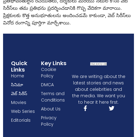
ప్రతిభావంతులైన రచయితలు, దర్శకులు మరియు నటుల కోసం వెబ్
సిరీస్‌లు తమ ప్రతిభను ప్రదర్శించడానికి గొప్ప వేదికగా మారాయి.
ప్రేక్షకులకు కొత్త అనుభూతులను అందించడమే కాకుండా, వెబ్ సిరీస్‌లు
వినోద రంగాన్ని పూర్తిగా మార్చేశాయి.
Quick
Key Links
Links
Cookie
Home
Policy
We are writing about the
latest stories and news
సినిమా
DMCA
about celebrities and
వెబ్ సిరీస్
Terms and
the media. We want you
Conditions
to hear it here first.
Movies
About Us
Web Series
Privacy
Editorials
Policy