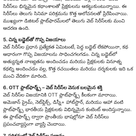
సిరీస్‌లు భిన్నమైన కథాంశాలతో ప్రేక్షకులను ఆకట్టుకుంటున్నాయి. ఈ
సిరీస్‌లు తెలుగు సినిమా పరిశ్రమను కొత్త ఆలోచనలతో ప్రేరేపించాయి.
ముఖ్యంగా డిజిటల్ ప్లాట్‌ఫారమ్‌లలో తెలుగు వెబ్ సిరీస్‌లకు మంచి
ఆదరణ ఉంది.
5. చిన్న బడ్జెట్‌తో గొప్ప విజయాలు
వెబ్ సిరీస్‌ల ప్రధాన ప్రత్యేకత ఏమిటంటే, పెద్ద బడ్జెట్ లేకపోయినా, కథ
ఆధారంగా గొప్ప విజయాలను సాధించగలగడం. చిన్న బడ్జెట్‌లో
అత్యున్నత నాణ్యతను అందించడం మరియు ప్రేక్షకులకు వినూత్న
కథల్ని అందించడం వల్ల, కొత్త రచయితలు మరియు దర్శకులకు ఇది ఒక
మంచి వేదికగా మారింది.
6. OTT ప్లాట్‌ఫార్మ్స్ – వెబ్ సిరీస్‌ల వెనుక బలమైన శక్తి
వెబ్ సిరీస్‌ల విజయానికి OTT ప్లాట్‌ఫార్మ్స్ కీలకంగా మారాయి.
అమెజాన్ ప్రైమ్, నెట్‌ఫ్లిక్స్, డిస్నీ+ హాట్‌స్టార్, మరియు ఆహా వంటి
ప్లాట్‌ఫార్మ్స్ భారతీయ ప్రేక్షకులకు విభిన్నమైన కంటెంట్ అందిస్తున్నాయి.
ఈ ప్లాట్‌ఫార్మ్స్ ద్వారా ప్రాంతీయ భాషల్లోనూ వెబ్ సిరీస్‌లు
ప్రపంచవ్యాప్తంగా వ్యాప్తి చెందాయి.
7. పరిశ్రమలో వెబ్ సిరీస్‌ల ప్రభావం