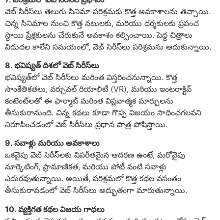
వెబ్ సిరీస్‌లు తెలుగు సినిమా పరిశ్రమకు కొత్త అవకాశాలను తెచ్చాయి.
చిన్న సినిమాల నుంచి కొత్త నటులకు, మరియు దర్శకులకు ప్రపంచ
స్థాయి ప్రేక్షకులను చేరుకునే అవకాశం కల్పించాయి. పెద్ద చిత్రాలు
విడుదల కాలేని సమయంలో, వెబ్ సిరీస్‌లు పరిశ్రమను ఆదుకున్నాయి.
8. భవిష్యత్ దిశలో వెబ్ సిరీస్‌లు
భవిష్యత్‌లో వెబ్ సిరీస్‌లు మరింత విస్తరించనున్నాయి. కొత్త
సాంకేతికతలు, వర్చువల్ రియాలిటీ (VR), మరియు ఇంటరాక్టివ్
కంటెంట్‌లతో ఈ ఫార్మాట్ మరింత విప్లవాత్మక మార్పులను
తీసుకురానుంది. చిన్న కథలు కూడా గొప్ప విజయం సాధించగలవని
నిరూపించడంలో వెబ్ సిరీస్‌లు ప్రధాన పాత్ర పోషిస్తాయి.
9. సవాళ్లు మరియు అవకాశాలు
ఒకవైపు వెబ్ సిరీస్‌లకు విపరీతమైన ఆదరణ ఉంటే, మరోవైపు
మార్కెటింగ్, ప్రామాణికత, మరియు పోటీ వంటి సవాళ్లు
ఎదురవుతున్నాయి. అయితే, పరిశ్రమలో కొత్త కథల వసంతం
తీసుకురావడంలో వెబ్ సిరీస్‌లు అద్భుతంగా మారుతున్నాయి.
10. వ్యక్తిగత కథల విజయ గాధలు