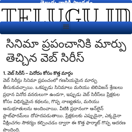
తెలుగు వారికి స్వాగతం
సినిమా ప్రపంచానికి మార్పు
తెచ్చిన వెబ్ సిరీస్
1. వెబ్ సిరీస్ – వినోదం కోసం కొత్త మార్గం
వెబ్ సిరీస్లు సినిమా ప్రపంచంలో గణనీయమైన మార్పు
తీసుకువచ్చాయి. ఒకప్పుడు సినిమాలు మరియు టెలివిజన్ శ్రేణులు
ప్రధాన వినోద వనరులుగా ఉండగా, ఇప్పుడు వెబ్ సిరీస్‌లు ప్రేక్షకుల
కోసం విభిన్నమైన కథలను, గొప్ప నాణ్యతను, మరియు
అనుభూతులను అందించాయి. వీటికి ప్రధానంగా ఆన్‌లైన్
ప్లాట్‌ఫారమ్‌లు దోహదపడుతాయి. ప్రేక్షకులకు ఎప్పుడైనా, ఎక్కడైనా
వీక్షించగల సౌకర్యం కల్పించడం ద్వారా ఈ కొత్త ఫార్మాట్ గొప్ప ఆదరణ
పొందింది.