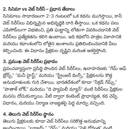
2. సినిమా vs వెబ్ సిరీస్ – ప్రధాన తేడాలు
సినిమాలు సాధారణంగా 2-3 గంటలలో ఒక కథను ముగిస్తాయి, కానీ
వెబ్ సిరీస్‌లు విభిన్నమైన అభివృద్ధికి దారి తీస్తాయి. ఒక కథను పలు
ఎపిసోడ్‌లుగా విభజించి, ప్రతి ఘట్టాన్ని లోతుగా వివరించడానికి వెబ్
సిరీస్‌లు ప్రత్యేకతను కలిగి ఉంటాయి. ఇది కథలోని పాత్రల వికాసానికి
మరియు కథాంశంలోని లోతైన అంశాలను ప్రతిబింబించడానికి వీలు
కల్పించింది. ఈ విధానం ప్రేక్షకుల దృష్టిని మరింత ఆకర్షిస్తోంది.
3. ప్రముఖ వెబ్ సిరీస్‌ల ప్రభావం
ప్రపంచవ్యాప్తంగా ప్రసిద్ధి పొందిన వెబ్ సిరీస్‌లు, ఉదాహరణకు “గేమ్ ఆఫ్
థ్రోన్స్,” “మనీ హైస్ట్,” మరియు “స్ట్రేంజర్ థింగ్స్,” ప్రేక్షకులను కొత్త
అనుభూతులకు గురి చేశాయి. భారతదేశంలో కూడా “సేక్రడ్ గేమ్స్,”
“పాతాళ్ లోక్,” మరియు “ది ఫ్యామిలీ మ్యాన్” వంటి సిరీస్‌లు ప్రేక్షకుల
మనసు దోచుకున్నాయి. వీటి ద్వారా కంటెంట్ ప్రాధాన్యత, కథ చెప్పే
విధానం, మరియు నిర్మాణ నాణ్యతపై పెద్ద మార్పు వచ్చింది.
4. తెలుగు వెబ్ సిరీస్‌ల స్థానం
తెలుగు ప్రేక్షకులకు కూడా వెబ్ సిరీస్‌లు సరికొత్త అనుభవాన్ని
అందించాయి. “లూజర్స్,” “గేమ్,” మరియు “పెళ్లి గోరింత” వంటి