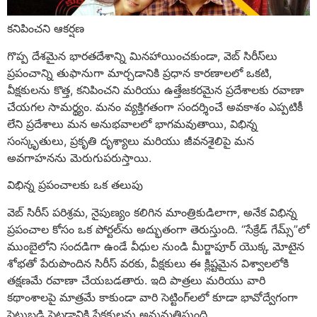
కనిపించని ఆకర్షణ
గొప్ప దేశమైన భారతదేశాన్ని మినహాయించకుండా, వెబ్ సిరీస్‌లు
ప్రపంచాన్ని తుఫానుగా మార్చడానికి ప్రధాన కారణాలలో ఒకటి,
వీక్షకులను కొత్త, కనిపించని మరియు ఉత్తేజకరమైన ప్రదేశాలకు రవాణా
చేయగల సామర్థ్యం. మనం వ్యక్తిగతంగా సందర్శించే అవకాశం ఎప్పటికీ
లేని ప్రదేశాలు మన అనుభవాలలో భాగమవుతాయి, విభిన్న
సంస్కృతులు, ప్రకృతి దృశ్యాలు మరియు జీవనశైలిపై మన
అవగాహనను మెరుగుపరుస్తాయి.
విభిన్న ప్రపంచాలకు ఒక తలుపు
వెబ్ సిరీస్ పరిశ్రమ, నైపుణ్యం కలిగిన మాంత్రికుడిలాగా, అనేక విభిన్న
ప్రపంచాల కోసం ఒక పోర్టల్‌ను అద్భుతంగా తెరుస్తుంది. “సేక్రేడ్ గేమ్స్”లో
ముంబైలోని సందడిగా ఉండే వీధుల నుండి మీర్జాపూర్ యొక్క మోటైన
శోభతో పేరుపొందిన సిరీస్ వరకు, వీక్షకులు ఈ క్లిష్టమైన విశ్వాలలోకి
తక్షణమే రవాణా చేయబడతారు. ఇది పాత్రలు మరియు వారి
కథాంశాలపై మాత్రమే కాకుండా వారి సెట్టింగ్‌లలో కూడా భావోద్వేగంగా
పెట్టుబడి పెట్టడానికి ప్రేక్షకులను అనుమతిస్తుంది.