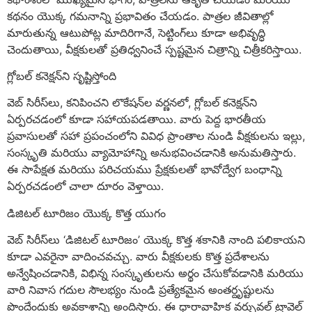
కథనం యొక్క గమనాన్ని ప్రభావితం చేయడం. పాత్రల జీవితాల్లో
మారుతున్న ఆటుపోట్ల మాదిరిగానే, సెట్టింగ్‌లు కూడా అభివృద్ధి
చెందుతాయి, వీక్షకులతో ప్రతిధ్వనించే స్పష్టమైన చిత్రాన్ని చిత్రీకరిస్తాయి.
గ్లోబల్ కనెక్షన్‌ని సృష్టిస్తోంది
వెబ్ సిరీస్‌లు, కనిపించని లొకేషన్‌ల వర్ణనలో, గ్లోబల్ కనెక్షన్‌ని
ఏర్పరచడంలో కూడా సహాయపడతాయి. వారు పెద్ద భారతీయ
ప్రవాసులతో సహా ప్రపంచంలోని వివిధ ప్రాంతాల నుండి వీక్షకులను ఇల్లు,
సంస్కృతి మరియు వ్యామోహాన్ని అనుభవించడానికి అనుమతిస్తారు.
ఈ సాపేక్షత మరియు పరిచయము ప్రేక్షకులతో భావోద్వేగ బంధాన్ని
ఏర్పరచడంలో చాలా దూరం వెళ్తాయి.
డిజిటల్ టూరిజం యొక్క కొత్త యుగం
వెబ్ సిరీస్‌లు ‘డిజిటల్ టూరిజం’ యొక్క కొత్త శకానికి నాంది పలికాయని
కూడా ఎవరైనా వాదించవచ్చు. వారు వీక్షకులకు కొత్త ప్రదేశాలను
అన్వేషించడానికి, విభిన్న సంస్కృతులను అర్థం చేసుకోవడానికి మరియు
వారి నివాస గదుల సౌలభ్యం నుండి ప్రత్యేకమైన అంతర్దృష్టులను
పొందేందుకు అవకాశాన్ని అందిస్తారు. ఈ ధారావాహిక వర్చువల్ ట్రావెల్