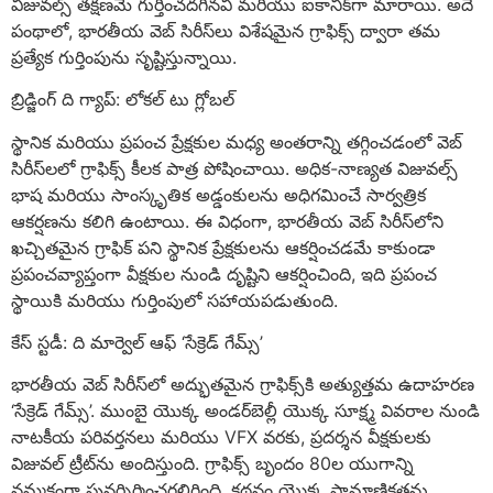
విజువల్స్ తక్షణమే గుర్తించదగినవి మరియు ఐకానిక్‌గా మారాయి. అదే
పంథాలో, భారతీయ వెబ్ సిరీస్‌లు విశేషమైన గ్రాఫిక్స్ ద్వారా తమ
ప్రత్యేక గుర్తింపును సృష్టిస్తున్నాయి.
బ్రిడ్జింగ్ ది గ్యాప్: లోకల్ టు గ్లోబల్
స్థానిక మరియు ప్రపంచ ప్రేక్షకుల మధ్య అంతరాన్ని తగ్గించడంలో వెబ్
సిరీస్‌లలో గ్రాఫిక్స్ కీలక పాత్ర పోషించాయి. అధిక-నాణ్యత విజువల్స్
భాష మరియు సాంస్కృతిక అడ్డంకులను అధిగమించే సార్వత్రిక
ఆకర్షణను కలిగి ఉంటాయి. ఈ విధంగా, భారతీయ వెబ్ సిరీస్‌లోని
ఖచ్చితమైన గ్రాఫిక్ పని స్థానిక ప్రేక్షకులను ఆకర్షించడమే కాకుండా
ప్రపంచవ్యాప్తంగా వీక్షకుల నుండి దృష్టిని ఆకర్షించింది, ఇది ప్రపంచ
స్థాయికి మరియు గుర్తింపులో సహాయపడుతుంది.
కేస్ స్టడీ: ది మార్వెల్ ఆఫ్ ‘సేక్రెడ్ గేమ్స్’
భారతీయ వెబ్ సిరీస్‌లో అద్భుతమైన గ్రాఫిక్స్‌కి అత్యుత్తమ ఉదాహరణ
‘సేక్రెడ్ గేమ్స్’. ముంబై యొక్క అండర్‌బెల్లీ యొక్క సూక్ష్మ వివరాల నుండి
నాటకీయ పరివర్తనలు మరియు VFX వరకు, ప్రదర్శన వీక్షకులకు
విజువల్ ట్రీట్‌ను అందిస్తుంది. గ్రాఫిక్స్ బృందం 80ల యుగాన్ని
నమ్మకంగా పునర్నిర్మించగలిగింది, కథనం యొక్క ప్రామాణికతను