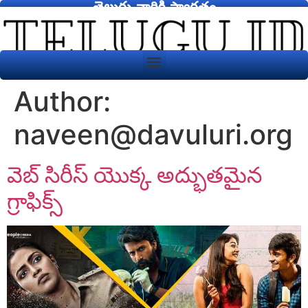
తెలుగు వారికి స్వాగతం
Author:
naveen@davuluri.org
వెబ్ సిరీస్ యొక్క అద్భుతమైన
గ్రాఫిక్స్