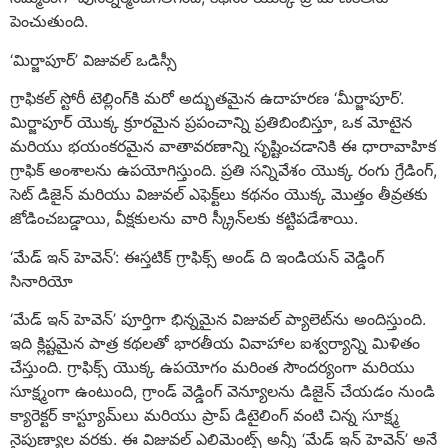
పెంచుతుంది.
‘మిర్జాపూర్’ విజువల్ ఒడిస్సీ
గ్రాఫికల్ స్టోరీ టెల్లింగ్‌కి మరో అద్భుతమైన ఉదాహరణ ‘మీర్జాపూర్’.
మిర్జాపూర్ యొక్క క్రూరమైన ప్రపంచాన్ని ప్రతిబింబిస్తూ, ఒక మోటైన
మరియు భయంకరమైన వాతావరణాన్ని సృష్టించడానికి ఈ ధారావాహిక
గ్రాఫిక్ అంశాలను ఉపయోగిస్తుంది. ప్రతి సన్నివేశం యొక్క రంగు గ్రేడింగ్,
సెట్ డిజైన్ మరియు విజువల్ ఎఫెక్ట్‌లు కథనం యొక్క మొత్తం తీవ్రతకు
జోడించబడ్డాయి, వీక్షకులను వారి స్క్రీన్‌లకు కట్టిపడేశాయి.
‘మేడ్ ఇన్ హెవెన్’: ఈస్తటిక్ గ్రాఫిక్స్ అండ్ ది ఇండియన్ వెడ్డింగ్
సినారియో
‘మేడ్ ఇన్ హెవెన్’ పూర్తిగా భిన్నమైన విజువల్ ప్యాలెట్‌ను అందిస్తుంది.
ఇది క్లిష్టమైన పాత్ర కథలతో భారతీయ వివాహాల ఐశ్వర్యాన్ని మిళితం
చేస్తుంది. గ్రాఫిక్స్ యొక్క ఉపయోగం మరింత సౌందర్యంగా మరియు
సూక్ష్మంగా ఉంటుంది, గ్రాండ్ వెడ్డింగ్ వెన్యూలను డిజైన్ చేయడం నుండి
క్యారెక్టర్ కాస్ట్యూమ్‌లు మరియు ప్రాప్ డిటైలింగ్ వంటి చిన్న సూక్ష్మ
నైపుణ్యాల వరకు. ఈ విజువల్ ఎలిమెంట్స్ అన్నీ ‘మేడ్ ఇన్ హెవెన్’ అనే