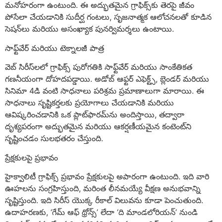
మనోహరంగా ఉంటుంది. ఈ అద్భుతమైన గ్రాఫిక్స్‌కు తెరపై జీవం
పోసేలా చేయడానికి సుదీర్ఘ గంటలు, సృజనాత్మక ఆలోచనలతో కూడిన
సెషన్‌లు మరియు అసంఖ్యాక పునర్విమర్శలు ఉంటాయి.
సాఫ్ట్‌వేర్ మరియు టెక్నాలజీ పాత్ర
వెబ్ సిరీస్‌లలో గ్రాఫిక్స్ పురోగతికి సాఫ్ట్‌వేర్ మరియు సాంకేతికత
గణనీయంగా దోహదపడ్డాయి. అడోబ్ ఆఫ్టర్ ఎఫెక్ట్స్, బ్లెండర్ మరియు
సినిమా 4డి వంటి సాధనాలు పరిశ్రమ ప్రమాణాలుగా మారాయి. ఈ
సాధనాలు సృష్టికర్తలకు ప్రయోగాలు చేయడానికి మరియు
ఆవిష్కరించడానికి ఒక ప్లాట్‌ఫారమ్‌ను అందిస్తాయి, తద్వారా
దృశ్యపరంగా అద్భుతమైన మరియు ఆకర్షణీయమైన కంటెంట్‌ని
సృష్టించడం సులభతరం చేస్తుంది.
ప్రేక్షకులపై ప్రభావం
హైక్వాలిటీ గ్రాఫిక్స్ ప్రభావం ప్రేక్షకులపై అపారంగా ఉంటుంది. ఇది వారి
ఊహలను సంగ్రహిస్తుంది, మరింత లీనమయ్యే వీక్షణ అనుభవాన్ని
సృష్టిస్తుంది. ఇది సిరీస్ యొక్క రీకాల్ విలువను కూడా పెంచుతుంది.
ఉదాహరణకు, ‘గేమ్ ఆఫ్ థ్రోన్స్’ లేదా ‘ది మాండలోరియన్’ నుండి