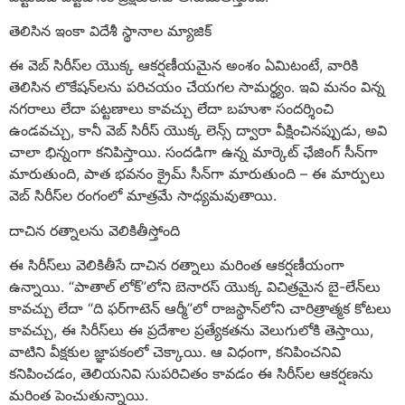
తెలిసిన ఇంకా విదేశీ స్థానాల మ్యాజిక్
ఈ వెబ్ సిరీస్‌ల యొక్క ఆకర్షణీయమైన అంశం ఏమిటంటే, వారికి
తెలిసిన లొకేషన్‌లను పరిచయం చేయగల సామర్థ్యం. ఇవి మనం విన్న
నగరాలు లేదా పట్టణాలు కావచ్చు లేదా బహుశా సందర్శించి
ఉండవచ్చు, కానీ వెబ్ సిరీస్ యొక్క లెన్స్ ద్వారా వీక్షించినప్పుడు, అవి
చాలా భిన్నంగా కనిపిస్తాయి. సందడిగా ఉన్న మార్కెట్ ఛేజింగ్ సీన్‌గా
మారుతుంది, పాత భవనం క్రైమ్ సీన్‌గా మారుతుంది – ఈ మార్పులు
వెబ్ సిరీస్‌ల రంగంలో మాత్రమే సాధ్యమవుతాయి.
దాచిన రత్నాలను వెలికితీస్తోంది
ఈ సిరీస్‌లు వెలికితీసే దాచిన రత్నాలు మరింత ఆకర్షణీయంగా
ఉన్నాయి. “పాతాల్ లోక్”లోని బెనారస్ యొక్క విచిత్రమైన బై-లేన్‌లు
కావచ్చు లేదా “ది ఫర్‌గాటెన్ ఆర్మీ”లో రాజస్థాన్‌లోని చారిత్రాత్మక కోటలు
కావచ్చు, ఈ సిరీస్‌లు ఈ ప్రదేశాల ప్రత్యేకతను వెలుగులోకి తెస్తాయి,
వాటిని వీక్షకుల జ్ఞాపకంలో చెక్కాయి. ఆ విధంగా, కనిపించనివి
కనిపించడం, తెలియనివి సుపరిచితం కావడం ఈ సిరీస్‌ల ఆకర్షణను
మరింత పెంచుతున్నాయి.