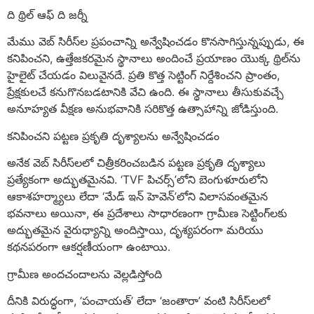
ది థ్రిల్ ఆఫ్ ది జర్నీ
మేము వెబ్ సిరీస్‌ల ప్రపంచాన్ని అన్వేషించడం కొనసాగిస్తున్నప్పుడు, ఈ
కనిపించని, ఉత్తేజకరమైన స్థానాలు అందించే ప్రయాణం యొక్క థ్రిల్‌ను
హైలైట్ చేయడం విలువైనదే. ప్రతి కొత్త సెట్టింగ్ నిర్దేశించని ప్రాంతం,
ప్రేక్షకులచే కనుగొనబడటానికి వేచి ఉంది. ఈ స్థానాలు తీసుకువచ్చే
అనూహ్యత వీక్షణ అనుభవానికి సరికొత్త ఉత్సాహాన్ని జోడిస్తుంది.
కనిపించని పట్టణ ప్రకృతి దృశ్యాలను అన్వేషించడం
అనేక వెబ్ సిరీస్‌లలో చిత్రీకరించబడిన పట్టణ ప్రకృతి దృశ్యాలు
ప్రత్యేకంగా అద్భుతమైనవి. ‘TVF పిచర్స్’లోని బెంగుళూరులోని
ఆకాశహర్మ్యాలు లేదా ‘మేడ్ ఇన్ హెవెన్’లోని విలాసవంతమైన
భవనాలు అయినా, ఈ ప్రదేశాలు సాధారణంగా గ్రామీణ సెట్టింగ్‌లకు
అద్భుతమైన వైరుధ్యాన్ని అందిస్తాయి, దృశ్యపరంగా మరియు
కథనపరంగా ఆకర్షణీయంగా ఉంటాయి.
గ్రామీణ అందచందాలను వెల్లడిస్తోంది
దీనికి విరుద్ధంగా, ‘పంచాయత్’ లేదా ‘జంతారా’ వంటి సిరీస్‌లలో