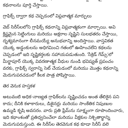
కథనాలను పూర్తి చేస్తాయి.
గ్రాఫిక్స్ ద్వారా కథ చెప్పడంలో విప్లవాత్మక మార్పులు
వెబ్ సిరీస్‌లలోని గ్రాఫిక్స్ కథనాన్ని విప్లవాత్మకంగా మార్చాయి. అవి
క్లిష్టమైన సెట్టింగులు మరియు అక్షరాల సృష్టిని సులభతరం చేస్తాయి,
దృశ్యమానంగా లీనమయ్యే అనుభవాన్ని అందిస్తాయి. వాస్తవికత
యొక్క అడ్డంకులను అధిగమించి గతంలో ఊహించలేని కథలను
చెప్పడంలో ఇది సృష్టికర్తలకు సహాయపడుతుంది. ‘సేక్రెడ్ గేమ్స్’లో
మీర్జాపూర్ యొక్క వివరణాత్మక వీధుల నుండి భవిష్యత్ ప్రపంచం
వరకు, గ్రాఫిక్స్ స్వరాన్ని సెట్ చేయడంలో మరియు మొత్తం కథనాన్ని
మెరుగుపరచడంలో కీలక పాత్ర పోషిస్తాయి.
తెర వెనుక హస్తకళ
అటువంటి అధిక-నాణ్యత గ్రాఫిక్‌లను సృష్టించడం అంత తేలికైన పని
కాదు; దీనికి కళాకారులు, డిజైనర్లు మరియు సాంకేతిక నిపుణుల
ఉమ్మడి కృషి అవసరం. వారు ప్రతి ఫ్రేమ్‌ను సూక్ష్మంగా రూపొందించారు,
ఇది కథాంశంతో ప్రతిధ్వనించేలా మరియు వీక్షకుల నిశ్చితార్థాన్ని
మెరుగుపరుస్తుంది. ఈ సిరీస్‌ల తెరవెనుక కథ కూడా సిరీస్ వలె