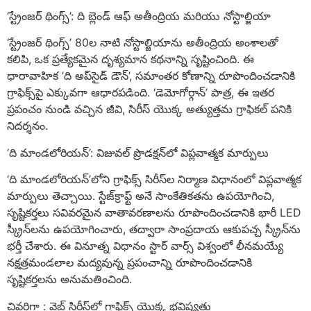
‘స్ట్రేంజర్ థింగ్స్’: ది బ్లెండ్ ఆఫ్ అతీంద్రియ మరియు నోస్టాల్జియా
‘స్ట్రేంజర్ థింగ్స్’ 80ల నాటి నోస్టాల్జియాను అతీంద్రియ అంశాలతో
కలిపి, ఒక ప్రత్యేకమైన దృశ్యమాన కథనాన్ని సృష్టించింది. ఈ
ధారావాహిక ‘ది అప్‌సైడ్ డౌన్’, సమాంతర కోణాన్ని రూపొందించడానికి
గ్రాఫిక్స్‌పై ఎక్కువగా ఆధారపడింది. ‘డెమోగోర్గాన్’ పాత్ర, ఈ ఇతర
ప్రపంచం నుండి వచ్చిన జీవి, సిరీస్ యొక్క అత్యుత్తమ గ్రాఫికల్ పనికి
నిదర్శనం.
‘ది మాండలోరియన్’: విజువల్ ప్రొడక్షన్‌లో విప్లవాత్మక మార్పులు
‘ది మాండలోరియన్’లోని గ్రాఫిక్స్ సిరీస్‌ల నిర్మాణ విధానంలో విప్లవాత్మక
మార్పులు తెచ్చాయి. స్టేజ్‌క్రాఫ్ట్ అనే సాంకేతికతను ఉపయోగించి,
సృష్టికర్తలు సవివరమైన వాతావరణాలను రూపొందించడానికి భారీ LED
స్క్రీన్‌లను ఉపయోగించారు, తద్వారా సాంప్రదాయ ఆకుపచ్చ స్క్రీన్‌ను
భర్తీ చేశారు. ఈ వినూత్న విధానం స్టార్ వార్స్ విశ్వంలో లీనమయ్యే
నక్షత్రమండలాల మద్యవున్న ప్రపంచాన్ని రూపొందించడానికి
సృష్టికర్తలను అనుమతించింది.
చివరిగా : వెబ్ సిరీస్‌లో గ్రాఫిక్స్ యొక్క భవిష్యత్తు