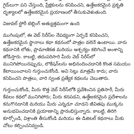
గైడ్‌లుగా పని చేస్తుంది, ప్రేక్షకులను కనిపించని, ఉత్తేజకరమైన ప్రకృతి
దృశ్యాలలో ఉత్తేజకరమైన ప్రయాణంలో తీసుకువెళుతుంది.
విజువల్ స్టోరీ టెల్లింగ్ అత్యుత్తమంగా ఉంది
ముగింపులో, ఈ వెబ్ సిరీస్‌ల నేపథ్యంగా ఏర్పడే కనిపించని,
ఉత్తేజకరమైన స్థానాలు కథా కథనంలో పాత్రల వలెనే ఉంటాయి. వారు
కథనానికి లోతు, ప్రామాణికత మరియు ఆశ్చర్యం కలిగించే అంశాన్ని
జోడిస్తారు. కాబట్టి, తదుపరిసారి మీరు వెబ్ సిరీస్‌లో
మునిగిపోయినప్పుడు, లొకేషన్‌లను అభినందించడానికి కొంత సమయం
కేటాయించాలని గుర్తుంచుకోండి. అవి సెట్లు మాత్రమే కాదు; వారు
కనిపించని పాత్రలు, వారి స్వంత ప్రత్యేక కథలను చెబుతారు.
గుర్తుంచుకోండి, మీరు కొత్త వెబ్ సిరీస్‌లోకి ప్రవేశించిన ప్రతిసారీ, మీరు
కేవలం కథలో మునిగిపోరు; మీరు కనపడని, ఉత్తేజకరమైన ప్రదేశాలను
కనుగొనడానికి మరియు మీరు ఎన్నడూ చూడని జీవితపు ముక్కను
అనుభవించడానికి ప్రయాణాన్ని ప్రారంభిస్తున్నారు. కాబట్టి, తిరిగి
కూర్చోండి, విశ్రాంతి తీసుకోండి మరియు ఈ డిజిటల్ కథనాలు మీకు
చోటు కల్పించనివ్వండి.