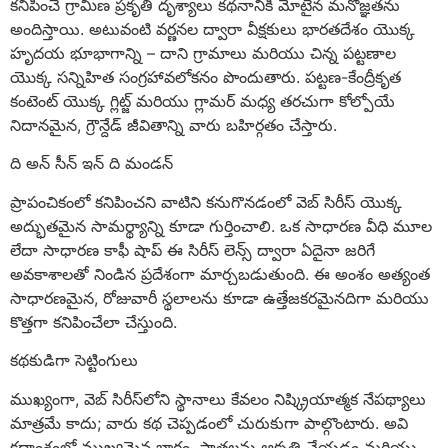
కనిపించే గ్రామీణ ప్రకృతి దృశ్యాలు కథనానికి మోటైన మనోజ్ఞతను
అందిస్తాయి. అటువంటి వర్ణనల ద్వారా వీక్షకులు భారతదేశం యొక్క
హృదయ భూభాగాన్ని – దాని గ్రామాలు మరియు చిన్న పట్టణాల
యొక్క సన్నిహిత సంగ్రహావలోకనం పొందుతారు. పట్టణ-కేంద్రీకృత
కంటెంట్ యొక్క గ్లిట్జ్ మరియు గ్లామర్ మధ్య తరచుగా కోల్పోయే
నిదానమైన, గ్రౌన్దేడ్ జీవితాన్ని వారు బహిర్గతం చేస్తారు.
ది అన్ సీన్ ఇన్ ది మండన్
ప్రాపంచికంలో కనిపించని వాటిని కనుగొనడంలో వెబ్ సిరీస్ యొక్క
అద్భుతమైన సామర్థ్యాన్ని కూడా గుర్తించాలి. ఒక సాధారణ వీధి మూల
లేదా సాధారణ కాఫీ షాప్ ఈ సిరీస్ లెన్స్ ద్వారా ఏదైనా జరిగే
అవకాశాలతో నిండిన ప్రదేశంగా మార్చబడుతుంది. ఈ అంశం అత్యంత
సాధారణమైన, రోజువారీ స్థలాలను కూడా ఉత్తేజకరమైనదిగా మరియు
కొత్తగా కనిపించేలా చేస్తుంది.
కథకుడిగా సెట్టింగులు
ముఖ్యంగా, వెబ్ సిరీస్‌లోని స్థానాలు కేవలం నిష్క్రియాత్మక నేపథ్యాలు
మాత్రమే కాదు; వారు కథ చెప్పడంలో చురుకుగా పాల్గొంటారు. అవి
కథాంశంలో ముఖ్యమైన భాగం, పాత్రలను ఆకృతి చేయడం మరియు