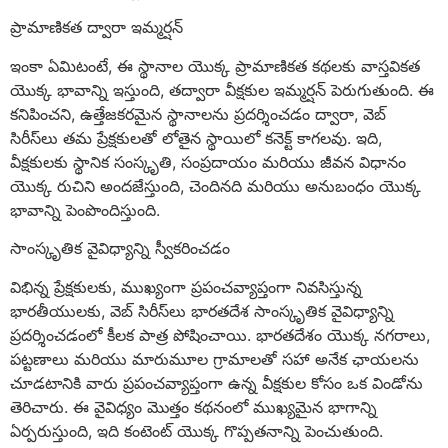
ప్రామాణికత ద్వారా ఇమ్మర్షన్
ఇంకా ఏమిటంటే, ఈ స్థానాల యొక్క ప్రామాణికత కథలకు వాస్తవికత
యొక్క భావాన్ని ఇస్తుంది, తద్వారా వీక్షకుల ఇమ్మర్షన్ పెరుగుతుంది. ఈ
కనిపించని, ఉత్తేజకరమైన స్థానాలను ప్రదర్శించడం ద్వారా, వెబ్
సిరీస్‌లు తమ ప్రేక్షకులతో లోతైన స్థాయిలో కనెక్ట్ కాగలవు. ఇది,
వీక్షకులకు స్థానిక సంస్కృతి, సంప్రదాయం మరియు జీవన విధానం
యొక్క రుచిని అందజేస్తుంది, చెందినది మరియు అనుబంధం యొక్క
భావాన్ని పెంపొందిస్తుంది.
సాంస్కృతిక వైవిధ్యాన్ని స్వీకరించడం
విభిన్న ప్రేక్షకులకు, ముఖ్యంగా ప్రపంచవ్యాప్తంగా నివసిస్తున్న
భారతీయులకు, వెబ్ సిరీస్‌లు భారతదేశ సాంస్కృతిక వైవిధ్యాన్ని
ప్రదర్శించడంలో కీలక పాత్ర పోషించాయి. భారతదేశం యొక్క నగరాలు,
పట్టణాలు మరియు మారుమూల గ్రామాలతో సహా అనేక ఛాయలను
చూడటానికి వారు ప్రపంచవ్యాప్తంగా ఉన్న వీక్షకుల కోసం ఒక విండోను
తెరిచారు. ఈ వైవిధ్యం మొత్తం కథనంలో ముఖ్యమైన భాగాన్ని
ఏర్పరుస్తుంది, ఇది కంటెంట్ యొక్క గొప్పతనాన్ని పెంచుతుంది.