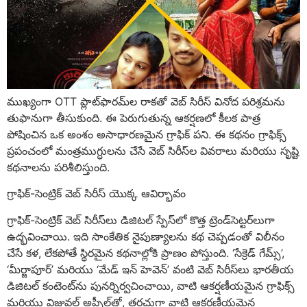
ముఖ్యంగా OTT ప్లాట్‌ఫారమ్‌ల రాకతో వెబ్ సిరీస్ వినోద పరిశ్రమను
తుఫానుగా తీసుకుంది. ఈ పెరుగుతున్న ఆకర్షణలో కీలక పాత్ర
పోషించిన ఒక అంశం అసాధారణమైన గ్రాఫిక్ పని. ఈ కథనం గ్రాఫిక్స్
ప్రపంచంలో మంత్రముగ్ధులను చేసే వెబ్ సిరీస్‌ల వివరాలు మరియు సృష్టి
కథనాలను పరిశీలిస్తుంది.
గ్రాఫిక్-సెంట్రిక్ వెబ్ సిరీస్ యొక్క ఆవిర్భావం
గ్రాఫిక్-సెంట్రిక్ వెబ్ సిరీస్‌లు డిజిటల్ స్పేస్‌లో కొత్త ట్రెండ్‌సెట్టర్‌లుగా
ఉద్భవించాయి. ఇది సాంకేతిక నైపుణ్యాలను కథ చెప్పడంతో విలీనం
చేసే కళ, లేకపోతే స్థిరమైన కథనాల్లోకి ప్రాణం పోస్తుంది. ‘సేక్రెడ్ గేమ్స్’,
‘మీర్జాపూర్’ మరియు ‘మేడ్ ఇన్ హెవెన్’ వంటి వెబ్ సిరీస్‌లు భారతీయ
డిజిటల్ కంటెంట్‌ను పునర్నిర్వచించాయి, వాటి ఆకర్షణీయమైన గ్రాఫిక్స్
మరియు విజువల్ అప్పీల్‌తో, తరచుగా వాటి ఆకర్షణీయమైన