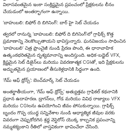
విలాసవంతమైన ఇంకా సంక్లిష్టమైన ప్రపంచంలో ప్రేక్షకులను లీనం
చేయడంలో అంతర్భాగంగా ఉన్నాయి.
‘బాహుబలి: బిఫోర్ ది బిగినింగ్’: బార్ హై సెట్ చేయడం
త్వరలో రానున్న ‘బాహుబలి: బిఫోర్ ది బిగినింగ్’లో గ్రాఫిక్స్ కొత్త
ప్రమాణాన్ని నెలకొల్పుతాయని భావిస్తున్నారు. ఘనవిజయం సాధించిన
‘బాహుబలి’ చిత్ర ఫ్రాంచైజీ నుండి ప్రేరణ పొంది, ఈ ధారావాహిక
ఉత్కంఠభరితమైన దృశ్యమానాన్ని అందిస్తుంది. అధిక-బడ్జెట్ VFX,
క్లిష్టమైన సెట్ డిజైన్‌లు మరియు వివరణాత్మక CGIతో, ఇది ప్రేక్షకులను
అద్భుతమైన ప్రయాణంలో తీసుకెళ్లడానికి సిద్ధంగా ఉంది.
‘గేమ్ ఆఫ్ థ్రోన్స్’: బెంచ్‌మార్క్ సెట్ చేయడం
అంతర్జాతీయంగా, ‘గేమ్ ఆఫ్ థ్రోన్స్’ అత్యుత్తమ గ్రాఫికల్ కథనానికి
ప్రధాన ఉదాహరణ. డ్రాగన్‌లు, గోడ మరియు వివిధ రాజ్యాలు VFX
మరియు CGIలను ఉపయోగించి జీవం పోసుకున్నాయి. గ్రాఫిక్స్
బృందం గొప్ప యుద్ధ సన్నివేశాల నుండి ఆధ్యాత్మిక జీవుల వరకు
వివరంగా చెప్పుకోదగిన శ్రద్ధ వెస్టెరోస్ యొక్క కాల్పనిక ప్రపంచాన్ని
నమ్మశక్యంకాని రీతిలో వాస్తవికంగా భావించేలా చేసింది.