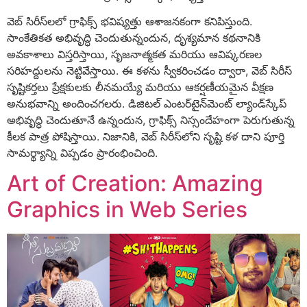
వెబ్ సిరీస్‌లలో గ్రాఫిక్స్ భవిష్యత్తు ఆశాజనకంగా కనిపిస్తుంది.
సాంకేతికత అభివృద్ధి చెందుతున్నందున, దృశ్యమాన కథనానికి
అవకాశాలు విస్తరిస్తాయి, సృజనాత్మకత మరియు ఆవిష్కరణల
సరిహద్దులను నెట్టివేస్తాయి. ఈ కళను స్వీకరించడం ద్వారా, వెబ్ సిరీస్
సృష్టికర్తలు ప్రేక్షకులకు లీనమయ్యే మరియు ఆకర్షణీయమైన వీక్షణ
అనుభవాన్ని అందించగలరు. డిజిటల్ ఎంటర్‌టైన్‌మెంట్ ల్యాండ్‌స్కేప్
అభివృద్ధి చెందుతూనే ఉన్నందున, గ్రాఫిక్స్ నిస్సందేహంగా పెరుగుతున్న
కీలక పాత్ర పోషిస్తాయి. నిజానికి, వెబ్ సిరీస్‌లోని సృష్టి కళ దాని పూర్తి
సామర్థ్యాన్ని విప్పడం ప్రారంభించింది.
Art of Creation: Amazing
Graphics in Web Series